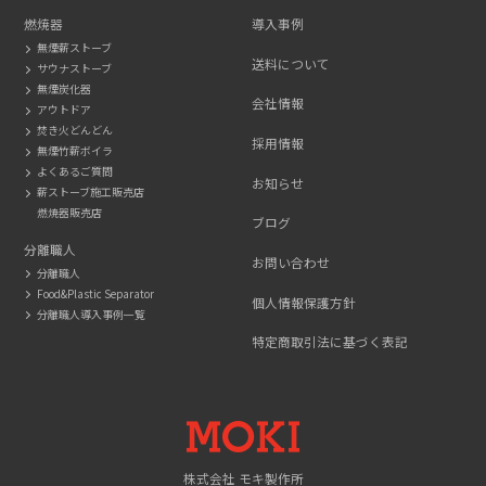
燃焼器
導入事例
無煙薪ストーブ
送料について
サウナストーブ
無煙炭化器
会社情報
アウトドア
焚き火どんどん
採用情報
無煙竹薪ボイラ
よくあるご質問
お知らせ
薪ストーブ施工販売店
燃焼器販売店
ブログ
分離職人
お問い合わせ
分離職人
Food&Plastic Separator
個人情報保護方針
分離職人導入事例一覧
特定商取引法に基づく表記
MOKI
株式会社 モキ製作所