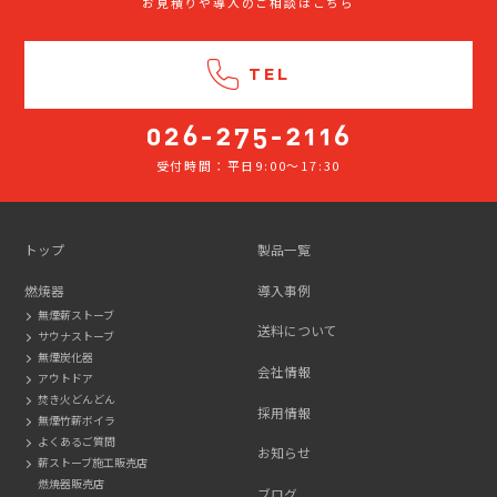
お見積りや導入のご相談はこちら
TEL
受付時間：平日9:00～17:30
026-
275-
2116
トップ
製品一覧
燃焼器
導入事例
無煙薪ストーブ
送料について
サウナストーブ
無煙炭化器
会社情報
アウトドア
焚き火どんどん
採用情報
無煙竹薪ボイラ
よくあるご質問
お知らせ
薪ストーブ施工販売店
燃焼器販売店
ブログ