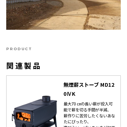
PRODUCT
関連製品
無煙薪ストーブ MD12
0ⅣK
最大70 ㎝の長い薪が投入可
能で薪を切る手間が半減、
薪作りに苦労したくないあな
たにぴったり、