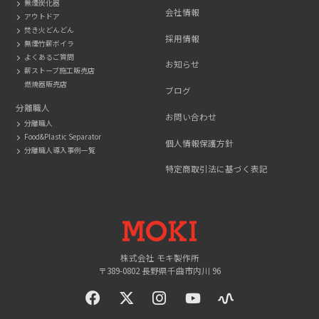
無煙炭化器
会社情報
アウトドア
焚き火どんどん
採用情報
無煙竹薪ボイラ
よくあるご質問
お知らせ
薪ストーブ施工販売店
燃焼器販売店
ブログ
分離職人
お問い合わせ
分離職人
Food&Plastic Separator
個人情報保護方針
分離職人導入事例一覧
特定商取引法に基づく表記
MOKI
株式会社 モキ製作所
〒389-0802 長野県千曲市内川 96
facebook
twitter
instagram
YouTue