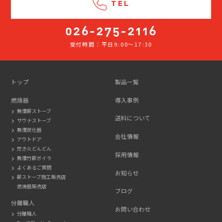
TEL
受付時間：平日9:00～17:30
026-
275-
2116
トップ
製品一覧
燃焼器
導入事例
無煙薪ストーブ
送料について
サウナストーブ
無煙炭化器
会社情報
アウトドア
焚き火どんどん
採用情報
無煙竹薪ボイラ
よくあるご質問
お知らせ
薪ストーブ施工販売店
燃焼器販売店
ブログ
分離職人
お問い合わせ
分離職人