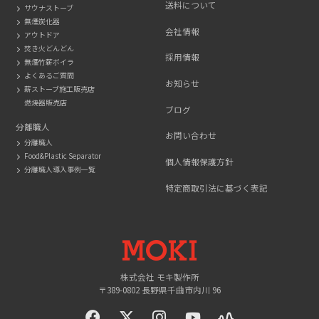
送料について
サウナストーブ
無煙炭化器
会社情報
アウトドア
焚き火どんどん
採用情報
無煙竹薪ボイラ
よくあるご質問
お知らせ
薪ストーブ施工販売店
燃焼器販売店
ブログ
分離職人
お問い合わせ
分離職人
Food&Plastic Separator
個人情報保護方針
分離職人導入事例一覧
特定商取引法に基づく表記
MOKI
株式会社 モキ製作所
〒389-0802 長野県千曲市内川 96