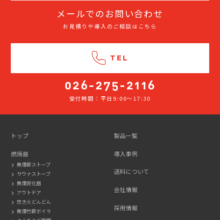
メールでのお問い合わせ
お見積りや導入のご相談はこちら
TEL
受付時間：平日9:00～17:30
026-
275-
2116
トップ
製品一覧
燃焼器
導入事例
無煙薪ストーブ
送料について
サウナストーブ
無煙炭化器
会社情報
アウトドア
焚き火どんどん
採用情報
無煙竹薪ボイラ