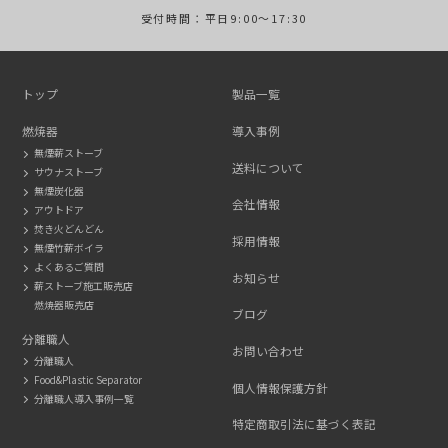
受付時間：平日9:00～17:30
トップ
製品一覧
燃焼器
導入事例
無煙薪ストーブ
送料について
サウナストーブ
無煙炭化器
会社情報
アウトドア
焚き火どんどん
採用情報
無煙竹薪ボイラ
よくあるご質問
お知らせ
薪ストーブ施工販売店
燃焼器販売店
ブログ
分離職人
お問い合わせ
分離職人
Food&Plastic Separator
個人情報保護方針
分離職人導入事例一覧
特定商取引法に基づく表記