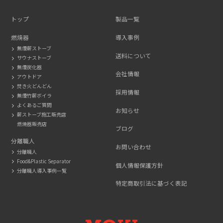
2116
トップ
製品一覧
燃焼器
導入事例
無煙薪ストーブ
送料について
サウナストーブ
無煙炭化器
会社情報
アウトドア
焚き火どんどん
採用情報
無煙竹薪ボイラ
よくあるご質問
お知らせ
薪ストーブ施工販売店
燃焼器販売店
ブログ
分離職人
お問い合わせ
分離職人
Food&Plastic Separator
個人情報保護方針
分離職人導入事例一覧
特定商取引法に基づく表記