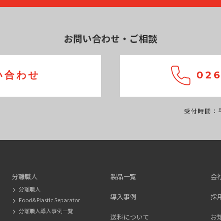
お問い合わせ・ご相談
い合わせ
026
受付時間：平
分離職人
製品一覧
会
分離職人
導入事例
採
Food&Plastic Separator
分離職人導入事例一覧
送料について
お