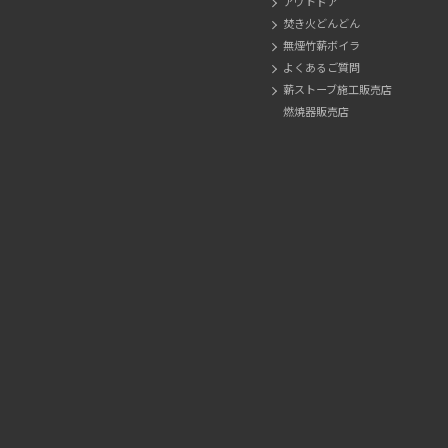
アウトドア
焚き火どんどん
無煙竹薪ボイラ
よくあるご質問
薪ストーブ施工販売店
燃焼器販売店