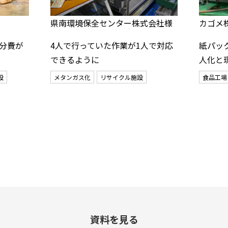
県南環境保全センター株式会社様
カゴメ
分費が
4人で行っていた作業が1人で対応
紙パッ
できるように
人化と
設
メタンガス化
リサイクル施設
食品工場
資料を見る