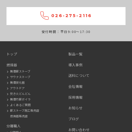
026-275-2116
受付時間：平日9:00～17:30
トップ
製品一覧
燃焼器
導入事例
無煙薪ストーブ
送料について
サウナストーブ
無煙炭化器
会社情報
アウトドア
焚き火どんどん
採用情報
無煙竹薪ボイラ
よくあるご質問
お知らせ
薪ストーブ施工販売店
燃焼器販売店
ブログ
分離職人
お問い合わせ